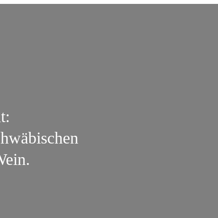
t:
schwäbischen
Wein.