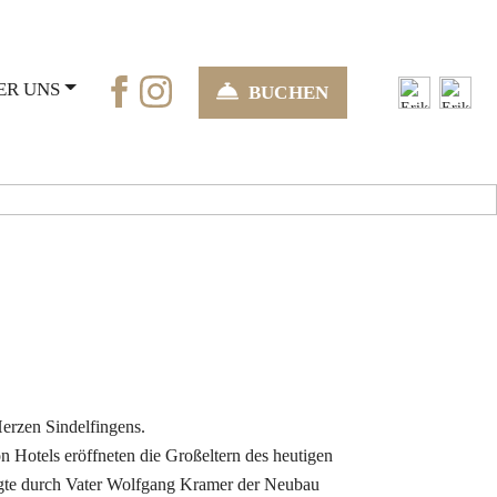
ER UNS
BUCHEN
r Kramer
Next
Herzen Sindelfingens.
 Hotels eröffneten die Großeltern des heutigen
olgte durch Vater Wolfgang Kramer der Neubau