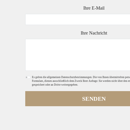
Ihre E-Mail
Ihre Nachricht
Es gelten die allgemeinen Datenschutzbestimmungen. Die von Ihnen übermittelten per
Formulars, dienen ausschließlich dem Zweck Ihrer Anfrage. Sie werden nicht über den e
gespeichert oder an Dritte weitergegeben.
SENDEN