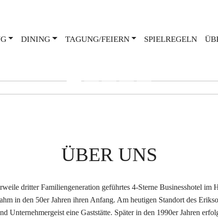
NG
DINING
TAGUNG/FEIERN
SPIELREGELN
ÜB
 Lukas, Wolfgang († Dez 2022), Lina & Pete
ÜBER UNS
lerweile dritter Familiengeneration geführtes 4-Sterne Businesshotel im 
hm in den 50er Jahren ihren Anfang. Am heutigen Standort des Erikson
und Unternehmergeist eine Gaststätte. Später in den 1990er Jahren erf