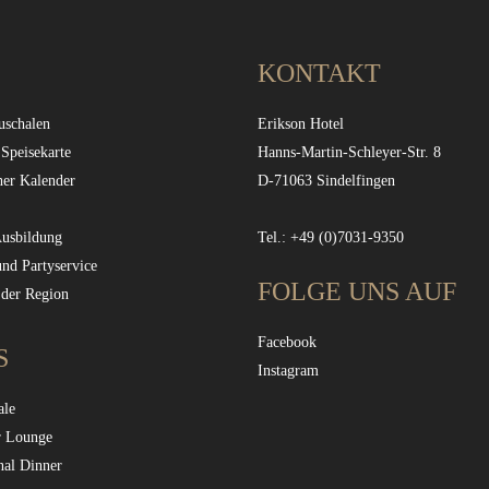
KONTAKT
uschalen
Erikson Hotel
 Speisekarte
Hanns-Martin-Schleyer-Str. 8
her Kalender
D-71063 Sindelfingen
Ausbildung
Tel.: +49 (0)7031-9350
und Partyservice
FOLGE UNS AUF
 der Region
Facebook
S
Instagram
ale
r Lounge
nal Dinner