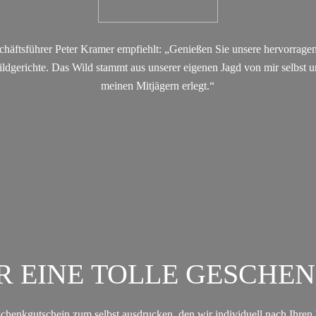
chäftsführer Peter Kramer empfiehlt: „Genießen Sie unsere hervorrage
ldgerichte. Das Wild stammt aus unserer eigenen Jagd von mir selbst 
meinen Mitjägern erlegt.“
R EINE TOLLE GESCHEN
chenkgutschein zum selbst ausdrucken, den wir individuell nach Ihre