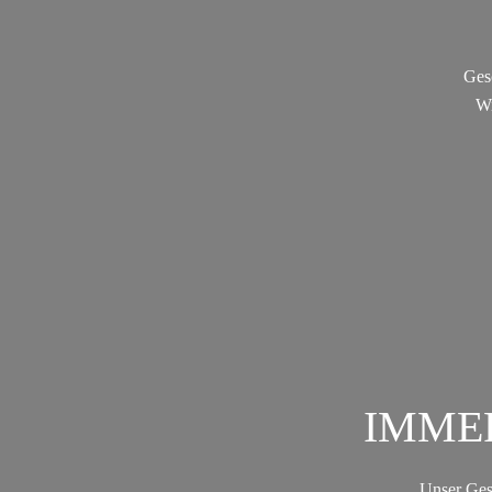
Ges
Wi
IMME
Unser Ges